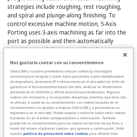
strategies include roughing, rest roughing,
and spiral and plunge-along finishing. To
control excessive machine motion, 5-Axis
Porting uses 3-axis machining as far into the
port as possible and then automatically
transitions to full 5-axis to allow for
maximum tool reach.
Nos gustaría contar con su consentimiento
GibbsCAM y nuestros proveedores utilizan cookies (y tecnologías
Calcula todo el movimiento de 5 ejes para
similares) para recopilar y tratar datos personales (como identificadores
de dispositivos, direcciones IP e interacciones en el sitio web) con el fin de
obtener trayectorias de la herramienta
garantizar el funcionamiento básico del sitio, analizar su rendimiento,
suaves y sin raspaduras. La inclinación con
personalizar el contenido y ofrecer anuncios personalizados. Algunas
cookies son necesarias y no se pueden desactivar, mientras que otras solo
ángulos óptimos de la herramienta es
se utilizan si usted da su consentimiento. Las cookies basadas en el
automática, sin necesidad de dividir las
consentimiento nos ayudan a mejorar GibbsCAM y a personalizar su
experiencia en el sitio web. Puede aceptar o rechazar todas estas cookies
superficies ni de crear curvas polinomiales de
haciendo clic en el botón correspondiente a continuación. También
puede dar su consentimiento para las cookies en función de sus fines a
control del eje de la herramienta.
través del enlace «Gestionar cookies» que aparece a continuación. Visite
nuestra
política de privacidad sobre cookies
para obtener más