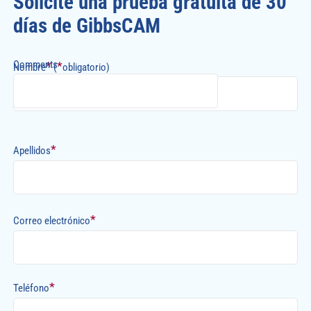
Solicite una prueba gratuita de 30
días de GibbsCAM
Comments
*
*
Nombre
(
obligatorio)
*
Apellidos
*
Correo electrónico
*
Teléfono