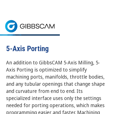
Inicio
> Puerto de 5 ejes
5-Axis Porting
SOLICITE UNA PRUEBA GRATIS
5-Axis Porting simplifica los puertos del motor, col
5-Axis Porting
An addition to GibbsCAM 5-Axis Milling, 5-
Axis Porting is optimized to simplify
machining ports, manifolds, throttle bodies,
and any tubular openings that change shape
and curvature from end to end. Its
specialized interface uses only the settings
needed for porting operations, which makes
programming easier and faster. Machining