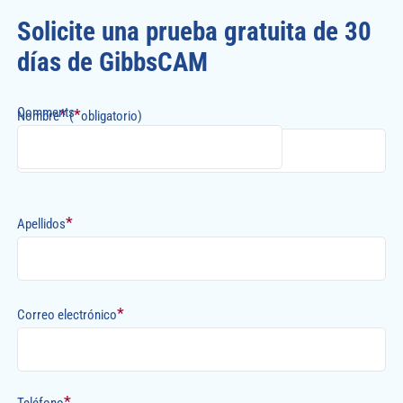
Solicite una prueba gratuita de 30
días de GibbsCAM
Comments
*
*
Nombre
(
obligatorio)
*
Apellidos
*
Correo electrónico
*
Teléfono