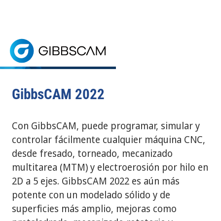
Inicio
> GibbsCAM 2022 Está aquí.
GibbsCAM 2022 Está aquí.
SOLICITE UNA PRUEBA GRATIS
Descubra las últimas novedades de GibbsCAM en nu
SOFTWARE DE PROGRAMACIÓN CNC
GibbsCAM 2022
Con GibbsCAM, puede programar, simular y
controlar fácilmente cualquier máquina CNC,
desde fresado, torneado, mecanizado
multitarea (MTM) y electroerosión por hilo en
2D a 5 ejes. GibbsCAM 2022 es aún más
potente con un modelado sólido y de
superficies más amplio, mejoras como