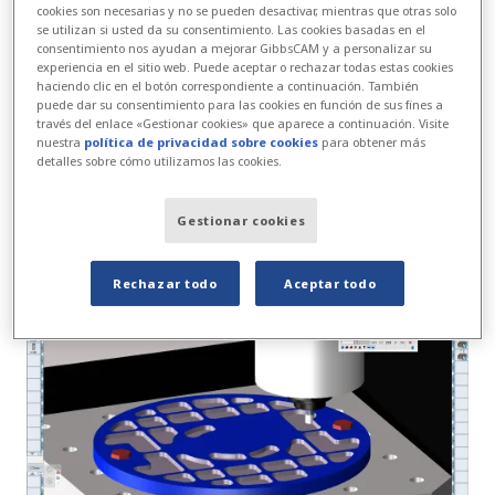
cookies son necesarias y no se pueden desactivar, mientras que otras solo
se utilizan si usted da su consentimiento. Las cookies basadas en el
consentimiento nos ayudan a mejorar GibbsCAM y a personalizar su
VoluMill ahora es hasta un 60% más rápido en
experiencia en el sitio web. Puede aceptar o rechazar todas estas cookies
el cálculo de operaciones de fresado en
haciendo clic en el botón correspondiente a continuación. También
puede dar su consentimiento para las cookies en función de sus fines a
reposo para geometrías complejas y permite
través del enlace «Gestionar cookies» que aparece a continuación. Visite
nuestra
política de privacidad sobre cookies
para obtener más
a los usuarios controlar el punto de partida
detalles sobre cómo utilizamos las cookies.
para ayudar a la evacuación de viruta y
reducir los movimientos rápidos para
Gestionar cookies
cavidades más profundas.
Rechazar todo
Aceptar todo