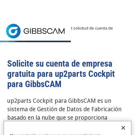
Inicio
> GibbsCAM up2parts Cockpit solicitud de cuenta de
empresa
up2parts Cockpit para GibbsCAM -
Solicitar cuenta de empresa
Solicitar formulario de cuenta de empresa para u
Solicite su cuenta de empresa
gratuita para up2parts Cockpit
para GibbsCAM
up2parts Cockpit para GibbsCAM es un
sistema de Gestión de Datos de Fabricación
basado en la nube que se proporciona
gratuitamente como cuenta de empresa a los
clientes de GibbsCAM con un contrato de