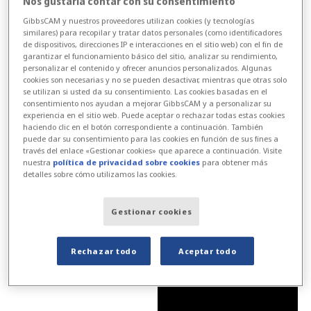
Nos gustaría contar con su consentimiento
mantenimiento válido para el software
GibbsCAM y nuestros proveedores utilizan cookies (y tecnologías
similares) para recopilar y tratar datos personales (como identificadores
GibbsCAM.
de dispositivos, direcciones IP e interacciones en el sitio web) con el fin de
garantizar el funcionamiento básico del sitio, analizar su rendimiento,
La suscripción a up2parts cockpit finaliza
personalizar el contenido y ofrecer anuncios personalizados. Algunas
cookies son necesarias y no se pueden desactivar, mientras que otras solo
cuando finaliza su contrato de
se utilizan si usted da su consentimiento. Las cookies basadas en el
consentimiento nos ayudan a mejorar GibbsCAM y a personalizar su
mantenimiento.
experiencia en el sitio web. Puede aceptar o rechazar todas estas cookies
haciendo clic en el botón correspondiente a continuación. También
Para solicitar su cuenta de empresa, rellene el
puede dar su consentimiento para las cookies en función de sus fines a
través del enlace «Gestionar cookies» que aparece a continuación. Visite
formulario y envíenoslo.
nuestra
política de privacidad sobre cookies
para obtener más
detalles sobre cómo utilizamos las cookies.
Más información sobre up2parts Cockpit para
GibbsCAM
Gestionar cookies
Rechazar todo
Aceptar todo