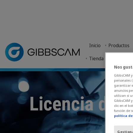
Inicio
> Tienda > Licencia de estudiante
Inicio
Productos
Cognus gestiona ahora el proceso de pedido de lic
Tienda
Nos gust
GibbsCAM y n
personales (
garantizar e
anuncios per
Licencia de e
utilizan si
GibbsCAM y a
clic en el b
función de s
política d
Gestion