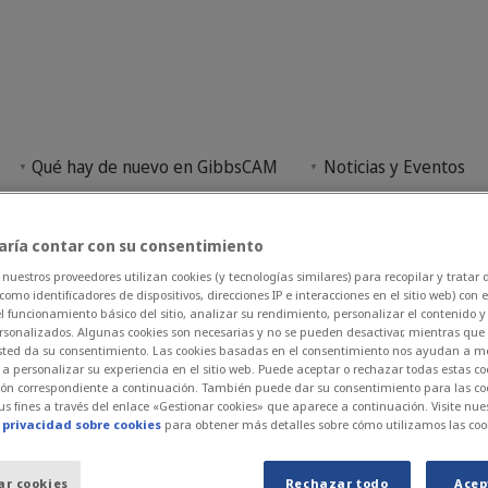
Qué hay de nuevo en GibbsCAM
Noticias y Eventos
encias de GibbsCAM para estudiantes, ampliando la 
aría contar con su consentimiento
uestros proveedores utilizan cookies (y tecnologías similares) para recopilar y tratar 
como identificadores de dispositivos, direcciones IP e interacciones en el sitio web) con e
l funcionamiento básico del sitio, analizar su rendimiento, personalizar el contenido y 
sonalizados. Algunas cookies son necesarias y no se pueden desactivar, mientras que o
studiante y E-Lea
 usted da su consentimiento. Las cookies basadas en el consentimiento nos ayudan a m
 personalizar su experiencia en el sitio web. Puede aceptar o rechazar todas estas c
otón correspondiente a continuación. También puede dar su consentimiento para las co
us fines a través del enlace «Gestionar cookies» que aparece a continuación. Visite nue
e privacidad sobre cookies
para obtener más detalles sobre cómo utilizamos las coo
ar cookies
Rechazar todo
Acep