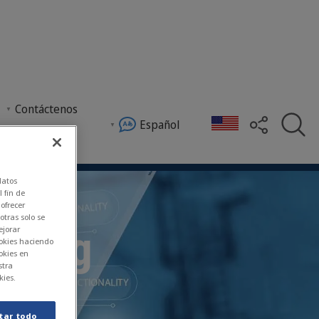
Contáctenos
Español
disponibilidad en todo el mundo y ofreciendo Comp
datos
l fin de
ofrecer
tras solo se
rning
ejorar
ookies haciendo
okies en
stra
kies.
tar todo