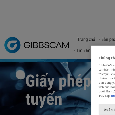
Trang chủ
> Cửa hàng > Giấy phép dành cho sinh viên
Trang chủ
Sản p
Cognus hiện đang quản lý quy trình đặt hàng giấy 
Liên hệ với chúng tôi
Chúng tô
GibbsCAM và 
cá nhân (nh
Giấy phép dàn
thiết yếu c
nhắm mục ti
bạn đồng ý.
web của bạn
tuyến
dưới. Bạn cũ
Truy cập
ch
Quản l