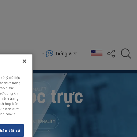
Tiếng Việt
cung cấp trên toàn thế giới và cung cấp các chương
xử lý dữ liệu
các chức năng
và Học trực
 cáo được
 sử dụng khi
nghiệm trang
hích hợp bên
kie bên dưới.
ụng cookie.
hận tất cả