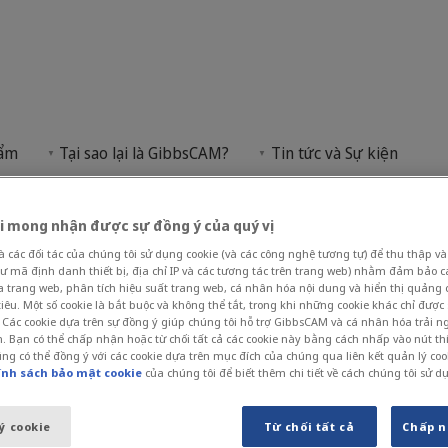
hẩm
Tại sao lại là GibbsCAM?
Tin tức và Sự kiện
phép GibbsCAM dành cho sinh viên, mở rộng phạm vi 
Cửa hàng
i mong nhận được sự đồng ý của quý vị
các đối tác của chúng tôi sử dụng cookie (và các công nghệ tương tự) để thu thập và 
ư mã định danh thiết bị, địa chỉ IP và các tương tác trên trang web) nhằm đảm bảo 
h cho sinh viên 
ủa trang web, phân tích hiệu suất trang web, cá nhân hóa nội dung và hiển thị quảng
êu. Một số cookie là bắt buộc và không thể tắt, trong khi những cookie khác chỉ được
 Các cookie dựa trên sự đồng ý giúp chúng tôi hỗ trợ GibbsCAM và cá nhân hóa trải 
. Bạn có thể chấp nhận hoặc từ chối tất cả các cookie này bằng cách nhấp vào nút t
ng có thể đồng ý với các cookie dựa trên mục đích của chúng qua liên kết quản lý coo
ính sách bảo mật cookie
của chúng tôi để biết thêm chi tiết về cách chúng tôi sử d
ý cookie
Từ chối tất cả
Chấp n