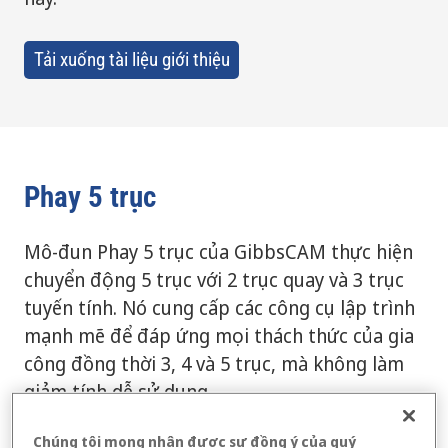
Tải xuống tài liệu giới thiệu
Phay 5 trục
Mô-đun Phay 5 trục của GibbsCAM thực hiện
chuyển động 5 trục với 2 trục quay và 3 trục
tuyến tính. Nó cung cấp các công cụ lập trình
mạnh mẽ để đáp ứng mọi thách thức của gia
công đồng thời 3, 4 và 5 trục, mà không làm
giảm tính dễ sử dụng.
Dữ liệu đầu vào là sự kết hợp giữa hình học
Chúng tôi mong nhận được sự đồng ý của quý