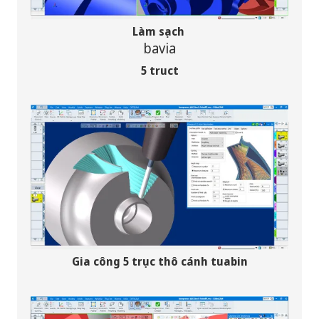
Làm sạch
bavia
5 truct
Gia công 5 trục thô cánh tuabin