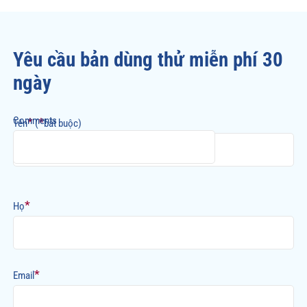
Yêu cầu bản dùng thử miễn phí 30
ngày
Comments
*
*
Tên
(
bắt buộc)
*
Họ
*
Email