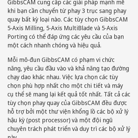
GibbsCAM cung cấp các giải pháp mạnh mẽ
khi bạn cần chuyển từ phay 3 trục sang phay
quay bất kỳ loại nào. Các tùy chọn GibbsCAM
5-Axis Milling, 5-Axis MultiBlade và 5-Axis
Porting có thể đáp ứng các yêu cầu của bạn
một cách nhanh chóng và hiệu quả.
Mỗi mô-đun GibbsCAM có phạm vi chức
năng, yêu cầu đầu vào và khả năng tạo đường
chạy dao khác nhau. Việc lựa chọn các tùy
chọn phù hợp nhất cho một chi tiết và máy
cụ thể sẽ mang lại kết quả tốt nhất. Tất cả các
tùy chọn phay quay của GibbsCAM đều được
hỗ trợ bởi một thư viện khổng lồ các bộ xử lý
hậu kỳ (post processor) và một đội ngũ
chuyên trách phát triển và duy trì các bộ xử lý
này.