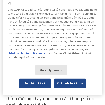
vị
khung dây 3D, khối rắn và bề mặt. Các công
GibbsCAM và các đối tác của chúng tôi sử dụng cookie (và các công nghệ
cụ tạo và chỉnh sửa hình học của GibbsCAM
tương tự) để thu thập và xử lý dữ liệu cá nhân (như mã định danh thiết
đáp ứng mọi yêu cầu mô hình hóa hoặc chỉnh
bị, địa chỉ IP và các tương tác trên trang web) nhằm đảm bảo các chức
năng thiết yếu của trang web, phân tích hiệu suất trang web, cá nhân
sửa cần thiết để chuẩn bị mô hình chi tiết cho
hóa nội dung và hiển thị quảng cáo được nhắm mục tiêu. Một số cookie
gia công.
là bắt buộc và không thể tắt, trong khi những cookie khác chỉ được sử
dụng khi bạn đồng ý. Các cookie dựa trên sự đồng ý giúp chúng tôi hỗ
trợ GibbsCAM và cá nhân hóa trải nghiệm trang web của bạn. Bạn có
Một bộ chiến lược đa bề mặt mạnh mẽ hỗ trợ
thể chấp nhận hoặc từ chối tất cả các cookie này bằng cách nhấp vào
nút thích hợp bên dưới. Bạn cũng có thể đồng ý với các cookie dựa trên
gia công đầy đủ các chi tiết có hình dạng độc
mục đích của chúng qua liên kết quản lý cookie bên dưới. Truy cập
chính sách bảo mật cookie
của chúng tôi để biết thêm chi tiết về
đáo trực tiếp từ các bề mặt của mô hình.
cách chúng tôi sử dụng cookie.
Người dùng có toàn quyền kiểm soát độ
nghiêng trục dao.
Quản lý cookie
Kiểm soát va chạm toàn diện kiểm tra dao và
Từ chối tất cả
Chấp nhận tất cả
giá đỡ để phát hiện va chạm với chi tiết và
thiết bị kẹp giữ, đồng thời tự động điều
chỉnh đường chạy dao theo các thông số do