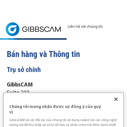
Trang chủ
> Liên hệ với chúng tôi > Liên hệ với chúng tôi
Liên hệ với GibbsCAM
Liên hệ với GibbsCAM. Tìm địa chỉ và số điện thoại l
Bán hàng và Thông tin
Trụ sở chính
GibbsCAM
Suite 210
2545 W. Hillcrest Drive
Chúng tôi mong nhận được sự đồng ý của quý
Thousand Oaks
vị
CA 91320
GibbsCAM và các đối tác của chúng tôi sử dụng cookie (và các công nghệ
USA
tương tự) để thu thập và xử lý dữ liệu cá nhân (như mã định danh thiết