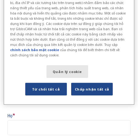
bị, địa chỉ IP và các tương tác trên trang web) nhằm đảm bảo các chức
năng thiết yếu của trang web, phân tích hiệu suất trang web, cá nhân
email:
vasb@tvoofpnz.pbz
hóa nội dung và hiển thị quảng cáo được nhắm mục tiêu. Một số cookie
là bắt buộc và không thể tắt, trong khi những cookie khác chỉ được sử
dụng khi bạn đồng ý. Các cookie dựa trên sự đồng ý giúp chúng tôi hỗ
Để được hỗ trợ ngay lập tức, vui lòng truy cập
trợ GibbsCAM và cá nhân hóa trải nghiệm trang web của bạn. Bạn có
trang hỗ trợ
.
thể chấp nhận hoặc từ chối tất cả các cookie này bằng cách nhấp vào
nút thích hợp bên dưới. Bạn cũng có thể đồng ý với các cookie dựa trên
mục đích của chúng qua liên kết quản lý cookie bên dưới. Truy cập
chính sách bảo mật cookie
của chúng tôi để biết thêm chi tiết về
cách chúng tôi sử dụng cookie.
Liên hệ với chúng tôi
Quản lý cookie
Comments
*
*
Tên
(
bắt buộc)
Từ chối tất cả
Chấp nhận tất cả
*
Họ