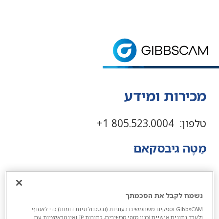
דף הבית
> צור קשר > צור קשר
צור קשר עם גיבסקאם
צור קשר עם גיבסקאם. מצא כתובת ליצירת קשר ומספר
מכירות ומידע
טלפון: 805.523.0004 1+
מַטֶה גיבסקאם
גיבסקאם
Suite 210
נשמח לקבל את הסכמתך
2545 W. Hillcrest Drive
GibbsCAM וספקינו משתמשים בעוגיות (ובטכנולוגיות דומות) כדי לאסוף
ולעבד נתונים אישיים (כגון מזהי מכשירים, כתובות IP ואינטראקציות עם