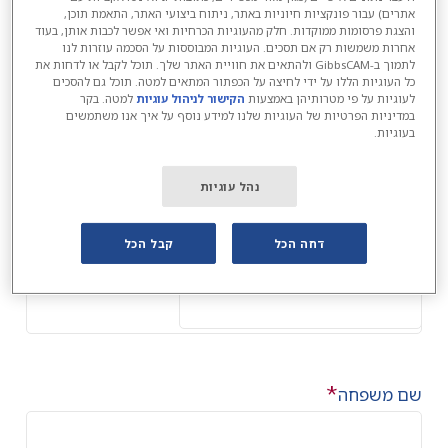
Thousand Oaks
אתרים) עבור פונקציות חיוניות באתר, ניתוח ביצועי האתר, התאמת תוכן,
CA 91320
והצגת פרסומות ממוקדות. חלק מהעוגיות הכרחיות ואי אפשר לכבות אותן, בעוד
אחרות משמשות רק אם תסכים. העוגיות המבוססות על הסכמה עוזרות לנו
USA
לתמוך ב-GibbsCAM ולהתאים את חוויית האתר שלך. תוכל לקבל או לדחות את
כל העוגיות הללו על ידי לחיצה על הכפתור המתאים למטה. תוכל גם להסכים
לעוגיות על פי מטרותיהן באמצעות
הקישור לניהול עוגיות
למטה. בקר
לסיוע מיידי, בקר באתר
support page
.
במדיניות הפרטיות של העוגיות שלנו למידע נוסף על איך אנו משתמשים
בעוגיות.
נהל עוגיות
צור קשר
דחה הכל
קבל הכל
Comments
*
*
שם פרטי
(
חובה)
*
שם משפחה