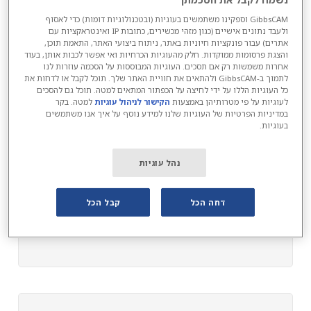
GibbsCAM וספקינו משתמשים בעוגיות (ובטכנולוגיות דומות) כדי לאסוף
ולעבד נתונים אישיים (כגון מזהי מכשירים, כתובות IP ואינטראקציות עם
אתרים) עבור פונקציות חיוניות באתר, ניתוח ביצועי האתר, התאמת תוכן,
והצגת פרסומות ממוקדות. חלק מהעוגיות הכרחיות ואי אפשר לכבות אותן, בעוד
אחרות משמשות רק אם תסכים. העוגיות המבוססות על הסכמה עוזרות לנו
לתמוך ב-GibbsCAM ולהתאים את חוויית האתר שלך. תוכל לקבל או לדחות את
כל העוגיות הללו על ידי לחיצה על הכפתור המתאים למטה. תוכל גם להסכים
לעוגיות על פי מטרותיהן באמצעות
הקישור לניהול עוגיות
למטה. בקר
במדיניות הפרטיות של העוגיות שלנו למידע נוסף על איך אנו משתמשים
בעוגיות.
נהל עוגיות
דחה הכל
קבל הכל
מכונת כיפוף G-Clef