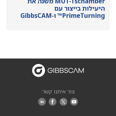
MUT-Tschamber משנה את
היעילות בייצור עם
PrimeTurning™ ו-GibbsCAM
צור איתנו קשר: