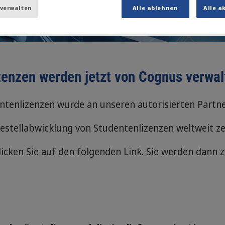
 verwalten
Alle ablehnen
Alle a
zenzen werden jetzt von Cognus verwal
tenlizenzen wurde an unseren autorisierten Partne
estellabwicklung von Studentenlizenzen weltweit zen
licken Sie auf den folgenden Link. Sie werden dann 