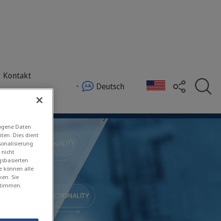
Kontakt
Deutsch
eit weltweit und bietet umfassende E-Learning-Pro
zogene Daten
ten. Dies dient
sonalisierung
 nicht
ng
gsbasierten
e können alle
ken. Sie
stimmen.