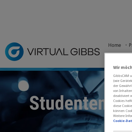
Startseite
> Shop > Studentenlizenz
Home
P
Cognus verwaltet jetzt den Bestellprozess für Gib
Shop
Wir möch
GibbsCAM un
(wie Geräte
der Gewährl
von Inhalte
Studentenliz
deaktiviert
Cookies helf
diese Cookie
können Cook
Weitere Info
Cookie-Da