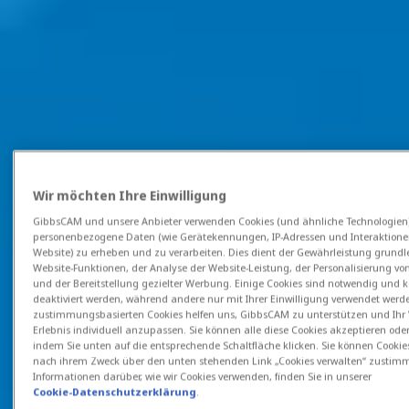
Wir möchten Ihre Einwilligung
GibbsCAM und unsere Anbieter verwenden Cookies (und ähnliche Technologien
personenbezogene Daten (wie Gerätekennungen, IP-Adressen und Interaktione
Website) zu erheben und zu verarbeiten. Dies dient der Gewährleistung grund
Website-Funktionen, der Analyse der Website-Leistung, der Personalisierung vo
und der Bereitstellung gezielter Werbung. Einige Cookies sind notwendig und 
deaktiviert werden, während andere nur mit Ihrer Einwilligung verwendet werde
zustimmungsbasierten Cookies helfen uns, GibbsCAM zu unterstützen und Ihr 
Erlebnis individuell anzupassen. Sie können alle diese Cookies akzeptieren ode
indem Sie unten auf die entsprechende Schaltfläche klicken. Sie können Cookie
nach ihrem Zweck über den unten stehenden Link „Cookies verwalten“ zustimm
Informationen darüber, wie wir Cookies verwenden, finden Sie in unserer
Cookie-Datenschutzerklärung
.