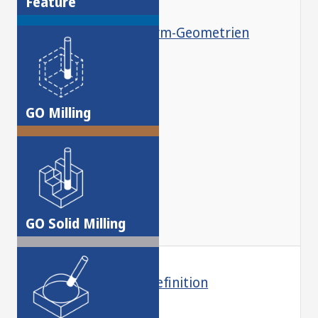
Feature
Erstellung von Freiform-Geometrien
GO Milling
GO Solid Milling
Grafische Werkzeugdefinition