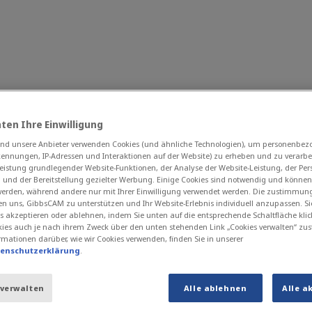
rodukte
Warum Virtual Gibbs?
News und Events
ten Ihre Einwilligung
d unsere Anbieter verwenden Cookies (und ähnliche Technologien), um personenbe
kennungen, IP-Adressen und Interaktionen auf der Website) zu erheben und zu verarbei
eistung grundlegender Website-Funktionen, der Analyse der Website-Leistung, der Per
n und der Bereitstellung gezielter Werbung. Einige Cookies sind notwendig und können
 werden, während andere nur mit Ihrer Einwilligung verwendet werden. Die zustimmun
che der Seite und der länderspezifischen Version d
en uns, GibbsCAM zu unterstützen und Ihr Website-Erlebnis individuell anzupassen. Si
s akzeptieren oder ablehnen, indem Sie unten auf die entsprechende Schaltfläche klic
ies auch je nach ihrem Zweck über den unten stehenden Link „Cookies verwalten“ zu
rmationen darüber, wie wir Cookies verwenden, finden Sie in unserer
tenschutzerklärung
.
 Besuchen der Website erhalten bleiben, müssen Sie
 verwalten
Alle ablehnen
Alle a