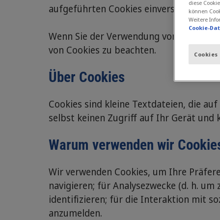
diese Cookie
aufgeführten Cookies einverstanden.
können Cook
Weitere Info
Cookie-Da
Wenn Sie der Verwendung von Cookies n
von Cookies zu beachten.
Cookies
Über Cookies
Cookies sind kleine Textdateien, die au
selbst keinen Zugriff auf Ihr Gerät un
Warum verwenden wir Cookie
Wir verwenden Cookies, um Ihre Präferen
navigieren; für Analysezwecke (d. h. um 
identifizieren; für die Interaktion mit
anzumelden.