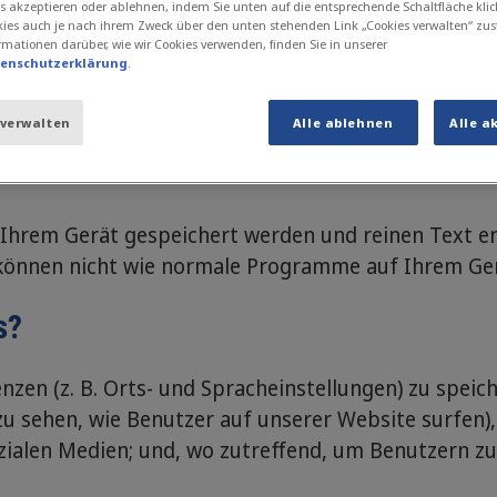
s akzeptieren oder ablehnen, indem Sie unten auf die entsprechende Schaltfläche klic
ies auch je nach ihrem Zweck über den unten stehenden Link „Cookies verwalten“ zu
rmationen darüber, wie wir Cookies verwenden, finden Sie in unserer
tenschutzerklärung
.
icht zustimmen möchten, raten wir Ihnen, die unte
 verwalten
Alle ablehnen
Alle a
f Ihrem Gerät gespeichert werden und reinen Text e
d können nicht wie normale Programme auf Ihrem Ger
s?
zen (z. B. Orts- und Spracheinstellungen) zu speic
zu sehen, wie Benutzer auf unserer Website surfen), 
 sozialen Medien; und, wo zutreffend, um Benutzern z