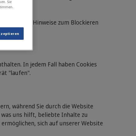
ken. Sie
stimmen.
n stehenden Hinweise zum Blockieren
kzeptieren
nthalten. In jedem Fall haben Cookies
ät "laufen".
hern, während Sie durch die Website
was uns hilft, beliebte Inhalte zu
u ermöglichen, sich auf unserer Website