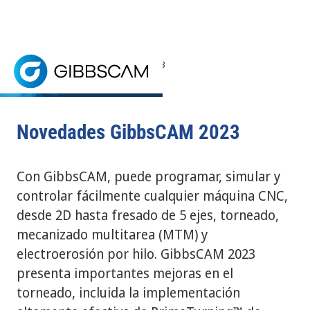
Inicio
> Novedades GibbsCAM 2023
GibbsCAM 2023 Está aquí
SOLICITE UNA PRUEBA GRATIS
GibbsCAM 2023: Programación CNC potente con mejor
SOFTWARE DE PROGRAMACIÓN CNC
Novedades GibbsCAM 2023
Con GibbsCAM, puede programar, simular y
controlar fácilmente cualquier máquina CNC,
desde 2D hasta fresado de 5 ejes, torneado,
mecanizado multitarea (MTM) y
electroerosión por hilo. GibbsCAM 2023
presenta importantes mejoras en el
torneado, incluida la implementación