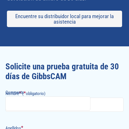
Encuentre su distribuidor local para mejorar la
asistencia
Solicite una prueba gratuita de 30
días de GibbsCAM
Comments
*
*
Nombre
(
obligatorio)
*
Apellidos