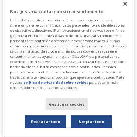
Nos gustaría contar con su consentimiento
Mejoras en Fresado
GibbsCAM y nuestros proveedores utilizan cookies (y tecnologías
similares) para recopilar y tratar datos personales (como identificadores
de dispositivos, direcciones IP e interacciones en el sitio web) con el fin de
El fresado cilíndrico es más fácil con la
garantizar el funcionamiento básico del sitio, analizar su rendimiento,
selección directa de un "Rebanado" en el eje
personalizar el contenido y ofrecer anuncios personalizados. Algunas
cookies son necesarias y no se pueden desactivar, mientras que otras solo
de profundidad CS: seleccione un perfil
se utilizan si usted da su consentimiento. Las cookies basadas en el
consentimiento nos ayudan a mejorar GibbsCAM y a personalizar su
cerrado para mecanizar una cavidad o un
experiencia en el sitio web. Puede aceptar o rechazar todas estas cookies
saliente cilíndrico, o seleccione dos bucles
haciendo clic en el botón correspondiente a continuación. También
puede dar su consentimiento para las cookies en función de sus fines a
para mecanizar una ranura o un anillo sin
través del enlace «Gestionar cookies» que aparece a continuación. Visite
nuestra
política de privacidad sobre cookies
para obtener más
necesidad de extraer la geometría del borde y
detalles sobre cómo utilizamos las cookies.
desenvolver la forma.
Gestionar cookies
Rechazar todo
Aceptar todo