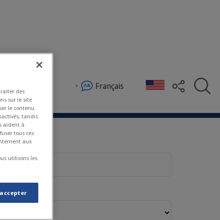
Français
traiter des
ns sur le site
ser le contenu
sactivés, tandis
s aident à
fuser tous ces
sentement aux
s utilisons les
 accepter