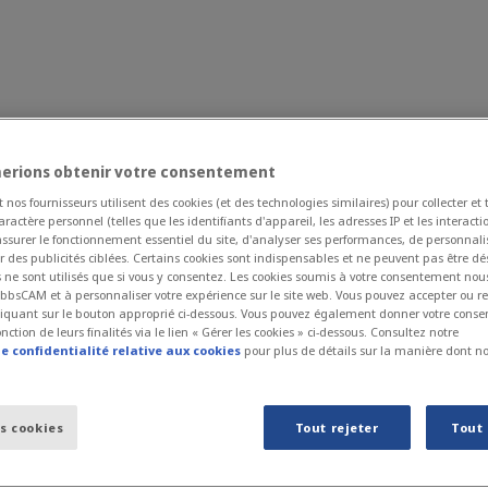
Pourquoi GibbsCAM?
Informations et Evènements
erions obtenir votre consentement
nos fournisseurs utilisent des cookies (et des technologies similaires) pour collecter et 
Boutique
actère personnel (telles que les identifiants d'appareil, les adresses IP et les interactio
assurer le fonctionnement essentiel du site, d'analyser ses performances, de personnali
er des publicités ciblées. Certains cookies sont indispensables et ne peuvent pas être dé
 ne sont utilisés que si vous y consentez. Les cookies soumis à votre consentement nou
bbsCAM et à personnaliser votre expérience sur le site web. Vous pouvez accepter ou re
cliquant sur le bouton approprié ci-dessous. Vous pouvez également donner votre con
nction de leurs finalités via le lien « Gérer les cookies » ci-dessous. Consultez notre
e confidentialité relative aux cookies
pour plus de détails sur la manière dont nou
es cookies
Tout rejeter
Tout