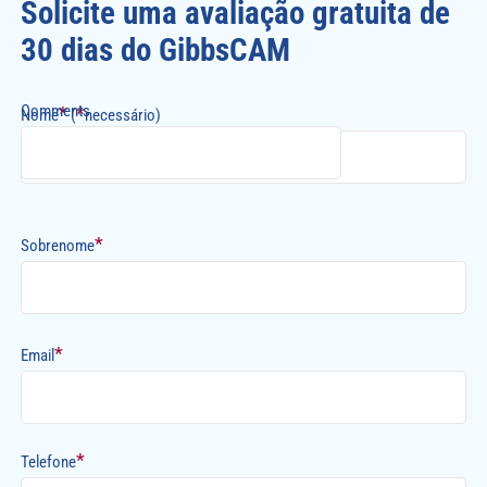
Solicite uma avaliação gratuita de
30 dias do GibbsCAM
Comments
*
*
Nome
(
necessário)
*
Sobrenome
*
Email
*
Telefone