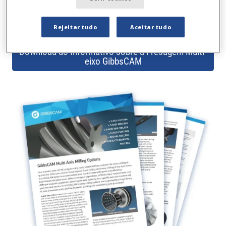
componentes da máquina-ferramenta em
movimento.
Rejeitar tudo
Aceitar tudo
Download do Informativo sobre a Fresagem Multi-
eixo GibbsCAM