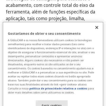
acabamento, com controle total do eixo da
ferramenta, além de funções específicas da
aplicação, tais como projeção, limalha,
eletrodo, rotor, turbina e usinagem do
cabeçote.
Gostaríamos de obter o seu consentimento
A GibbsCAM e os nossos fornecedores utilizam cookies (e tecnologias
Para maior precisão, a opção de 5 eixos
semelhantes) para recolher e tratar dados pessoais (tais como
oferece detecção de colisão e verificação de
identificadores de dispositivos, endereços IP e interações no site) com o
objetivo de assegurar o funcionamento essencial do site, analisar o seu
goiva para várias formas de ferramentas,
desempenho, personalizar conteúdos e apresentar anúncios
direcionados. Alguns cookies são necessários e não podem ser
com opções apropriadas de evasão. O
desativados, enquanto outros só são utilizados se der o seu
Caminho de Ferramentas é verificado na
consentimento. Os cookies baseados no consentimento ajudam-nos a
melhorar o GibbsCAM e a personalizar a sua experiência no site. Pode
mosca com o GibbsCAM Cut Part Rendering
aceitar ou rejeitar todos esses cookies clicando no botão apropriado
abaixo. Também pode dar o seu consentimento para os cookies com
integrado, enquanto que o GibbsCAM
base nas suas finalidades através do link «gerir cookies» abaixo.
Machine Simulation fornece verificação
Consulte a nossa
política de privacidade relativa a cookies
para
obter mais detalhes sobre como utilizamos os cookies.
adicional com uma exibição dinâmica da peça
de trabalho, ferramentas de corte e todos os
Gerir cookies