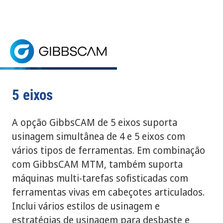
Home
> 5 eixos
5 eixos
SOLICITE UM TESTE GRATUITO
A opção de 5 eixos do GibbsCAM oferece suporte à
5 eixos
A opção GibbsCAM de 5 eixos suporta
usinagem simultânea de 4 e 5 eixos com
vários tipos de ferramentas. Em combinação
com GibbsCAM MTM, também suporta
máquinas multi-tarefas sofisticadas com
ferramentas vivas em cabeçotes articulados.
Inclui vários estilos de usinagem e
estratégias de usinagem para desbaste e