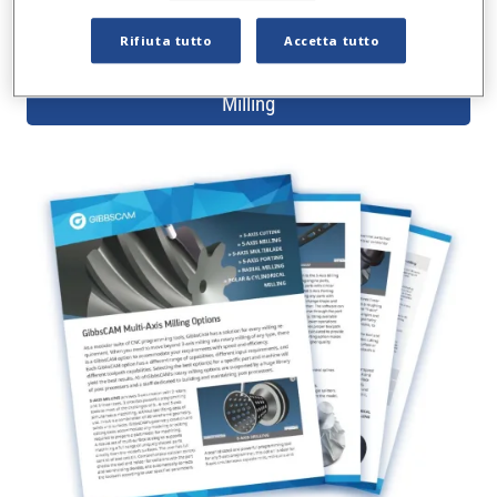
macchina-utensile in movimento.
Rifiuta tutto
Accetta tutto
Scarica la scheda tecnica di GibbsCAM Multi-Axis
Milling