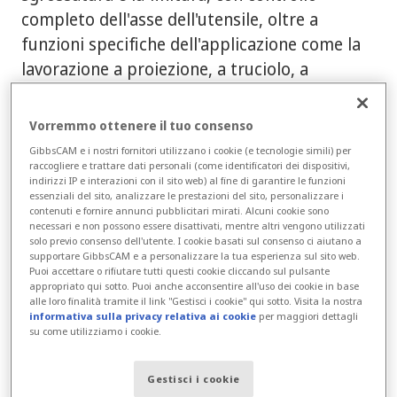
completo dell'asse dell'utensile, oltre a
funzioni specifiche dell'applicazione come la
lavorazione a proiezione, a truciolo, a
elettrodo, a girante, a turbina e a testa di
cilindro.
Vorremmo ottenere il tuo consenso
GibbsCAM e i nostri fornitori utilizzano i cookie (e tecnologie simili) per
Per una maggiore precisione, l'opzione a 5
raccogliere e trattare dati personali (come identificatori dei dispositivi,
assi fornisce il rilevamento delle collisioni e il
indirizzi IP e interazioni con il sito web) al fine di garantire le funzioni
essenziali del sito, analizzare le prestazioni del sito, personalizzare i
controllo delle scanalature per varie forme di
contenuti e fornire annunci pubblicitari mirati. Alcuni cookie sono
necessari e non possono essere disattivati, mentre altri vengono utilizzati
utensili, con opzioni appropriate per evitarle.
solo previo consenso dell'utente. I cookie basati sul consenso ci aiutano a
Il percorso dell'utensile è verificato al volo
supportare GibbsCAM e a personalizzare la tua esperienza sul sito web.
Puoi accettare o rifiutare tutti questi cookie cliccando sul pulsante
con il GibbsCAM Cut Part Rendering
appropriato qui sotto. Puoi anche acconsentire all'uso dei cookie in base
alle loro finalità tramite il link "Gestisci i cookie" qui sotto. Visita la nostra
integrato, mentre GibbsCAM Machine
informativa sulla privacy relativa ai cookie
per maggiori dettagli
Simulation fornisce un'ulteriore verifica con
su come utilizziamo i cookie.
una visualizzazione dinamica del pezzo, degli
utensili da taglio e di tutti i componenti
Gestisci i cookie