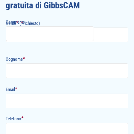
gratuita di GibbsCAM
Comments
*
*
Nome
(
richiesto)
*
Cognome
*
Email
*
Telefono