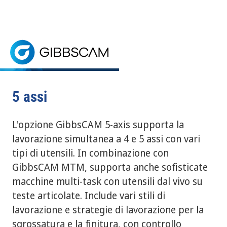
Home
> 5 assi
5 assi
RICHIEDI UNA PROVA GRATUITA
L'opzione GibbsCAM 5-assi supporta la lavorazione sim
5 assi
L'opzione GibbsCAM 5-axis supporta la
lavorazione simultanea a 4 e 5 assi con vari
tipi di utensili. In combinazione con
GibbsCAM MTM, supporta anche sofisticate
macchine multi-task con utensili dal vivo su
teste articolate. Include vari stili di
lavorazione e strategie di lavorazione per la
sgrossatura e la finitura, con controllo