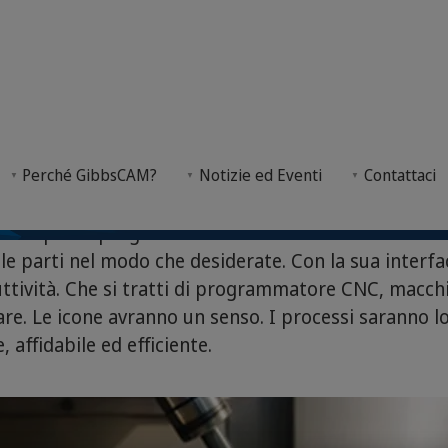
iere GibbsCAM?
Perché GibbsCAM?
Notizie ed Eventi
Contattaci
o sistema di programmazione per tutti i vostri CNC.
rdia per la programmazione di macchine utensili C
e le parti nel modo che desiderate. Con la sua interfa
ttività. Che si tratti di programmatore CNC, macchi
are. Le icone avranno un senso. I processi saranno l
affidabile ed efficiente.