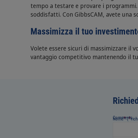
tempo a testare e provare i programmi. O
soddisfatti. Con GibbsCAM, avete una so
Massimizza il tuo investiment
Volete essere sicuri di massimizzare il 
vantaggio competitivo mantenendo il 
Richie
Comments
*
*
Nome
(
rich