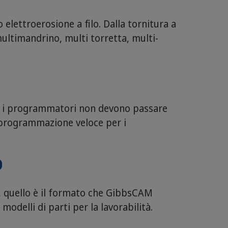
lettroerosione a filo. Dalla tornitura a
 multimandrino, multi torretta, multi-
osì i programmatori non devono passare
 programmazione veloce per i
D
e, quello è il formato che GibbsCAM
delli di parti per la lavorabilità.