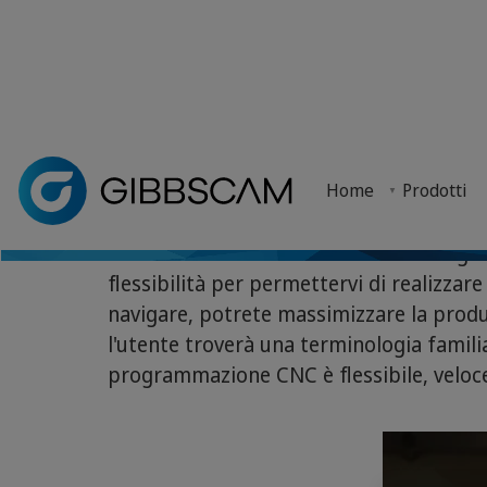
Perché scegl
Home
> Perché GibbsCAM? > Perché scegliere GibbsCAM?
RICHIEDI UNA PROVA GRATUITA
Home
Prodotti
Scoprite perché dovreste fare di GibbsCAM il vostr
GibbsCAM è un sistema CAM all'avangua
flessibilità per permettervi di realizzar
navigare, potrete massimizzare la produ
l'utente troverà una terminologia famili
programmazione CNC è flessibile, veloce, 