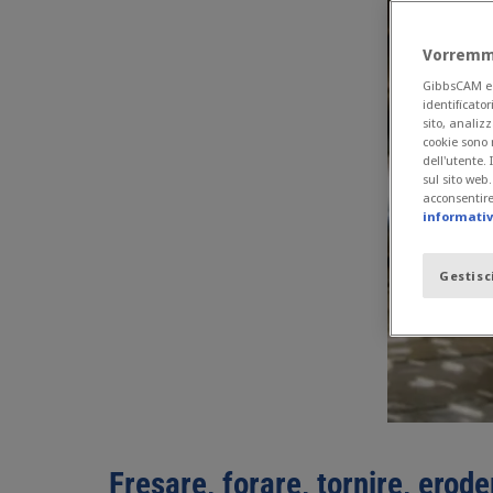
Vorremmo
GibbsCAM e i 
identificator
sito, analizz
cookie sono 
dell'utente.
sul sito web
acconsentire 
informativa
Gestisc
Fresare, forare, tornire, ero