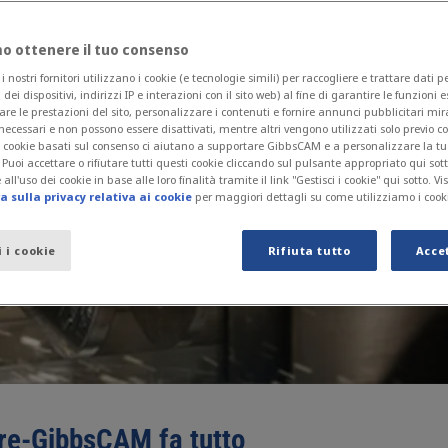
 ottenere il tuo consenso
nostri fornitori utilizzano i cookie (e tecnologie simili) per raccogliere e trattare dati 
i dei dispositivi, indirizzi IP e interazioni con il sito web) al fine di garantire le funzioni 
are le prestazioni del sito, personalizzare i contenuti e fornire annunci pubblicitari mira
necessari e non possono essere disattivati, mentre altri vengono utilizzati solo previo 
 I cookie basati sul consenso ci aiutano a supportare GibbsCAM e a personalizzare la t
. Puoi accettare o rifiutare tutti questi cookie cliccando sul pulsante appropriato qui sot
all'uso dei cookie in base alle loro finalità tramite il link "Gestisci i cookie" qui sotto. Vi
 sulla privacy relativa ai cookie
per maggiori dettagli su come utilizziamo i cook
i i cookie
Rifiuta tutto
Acce
dere-GibbsCAM fa tutto