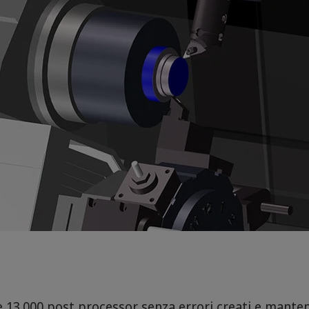
re 13.000 post processor senza errori creati e mante