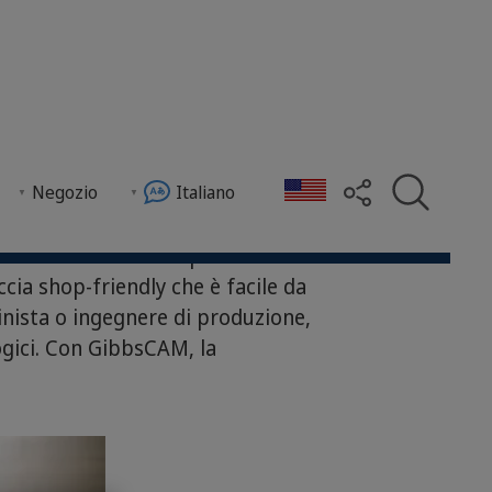
Negozio
Italiano
NC. GibbsCAM ha la potenza e la
ccia shop-friendly che è facile da
nista o ingegnere di produzione,
ogici. Con GibbsCAM, la