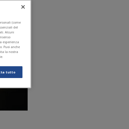
personali (come
essenziali del
ti. Alcuni
consenso
ua esperienza
to. Puoi anche
sita la nostra
ie.
tta tutto