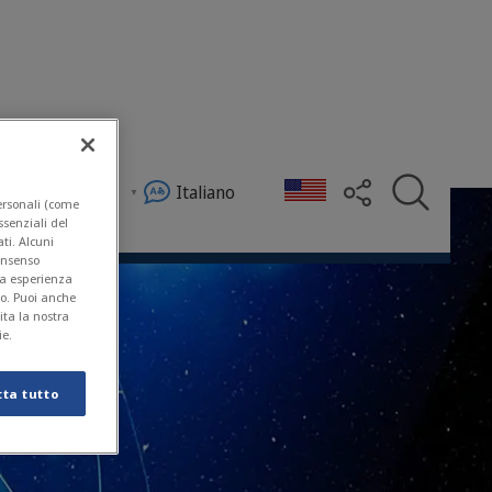
Negozio
Italiano
personali (come
essenziali del
ti. Alcuni
consenso
ua esperienza
to. Puoi anche
sita la nostra
ie.
tta tutto