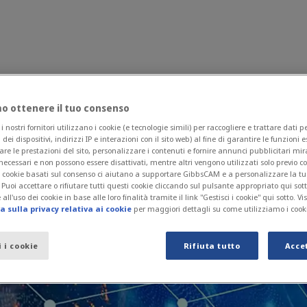
 ottenere il tuo consenso
Perché GibbsCAM?
Notizie ed Eventi
Contattaci
nostri fornitori utilizzano i cookie (e tecnologie simili) per raccogliere e trattare dati 
ntri in tutto il mondo.
i dei dispositivi, indirizzi IP e interazioni con il sito web) al fine di garantire le funzioni 
are le prestazioni del sito, personalizzare i contenuti e fornire annunci pubblicitari mira
necessari e non possono essere disattivati, mentre altri vengono utilizzati solo previo 
 I cookie basati sul consenso ci aiutano a supportare GibbsCAM e a personalizzare la t
. Puoi accettare o rifiutare tutti questi cookie cliccando sul pulsante appropriato qui sot
all'uso dei cookie in base alle loro finalità tramite il link "Gestisci i cookie" qui sotto. Vi
 sulla privacy relativa ai cookie
per maggiori dettagli su come utilizziamo i cook
i i cookie
Rifiuta tutto
Acce