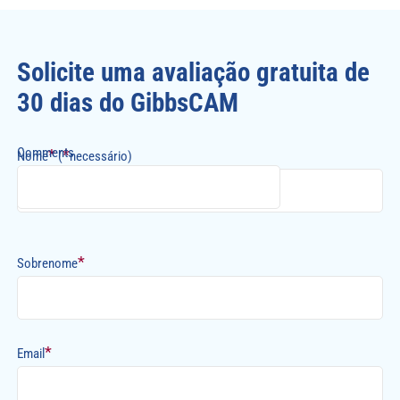
Solicite uma avaliação gratuita de
30 dias do GibbsCAM
Comments
*
*
Nome
(
necessário)
*
Sobrenome
*
Email