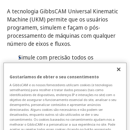
A tecnologia GibbsCAM Universal Kinematic
Machine (UKM) permite que os usuários
programem, simulem e façam o pós-
processamento de máquinas com qualquer
número de eixos e fluxos.
Simule com precisão todos os
componentes da máquina e os recursos
de qualquer máquina
Gostaríamos de obter o seu consentimento
Gere saídas pós-processadas completas
A GibbsCAM e os nossos fornecedores utilizam cookies (e tecnologias
e sem erros que maximizam os recursos
semelhantes) para recolher e tratar dados pessoais (tais como
identificadores de dispositivos, endereços IP e interações no site) com o
de sua máquina
objetivo de assegurar o funcionamento essencial do site, analisar o seu
Tecnologia escalável que está pronta
desempenho, personalizar conteúdos e apresentar anúncios
direcionados. Alguns cookies são necessários e não podem ser
para suportar futuras soluções de
desativados, enquanto outros só são utilizados se der o seu
consentimento. Os cookies baseados no consentimento ajudam-nos a
máquinas
melhorar o GibbsCAM e a personalizar a sua experiência no site. Pode
aceitar ou rejeitar todos esses cookies clicando no botão apropriado