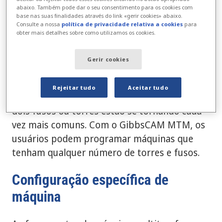
abaixo. Também pode dar o seu consentimento para os cookies com
Várias torres e eixos-árvore
base nas suas finalidades através do link «gerir cookies» abaixo.
Consulte a nossa
política de privacidade relativa a cookies
para
obter mais detalhes sobre como utilizamos os cookies.
As máquinas-ferramentas multitarefas atuais
incorporam uma ampla variedade de
Gerir cookies
combinações de fusos e torres, sem fim à
vista. Uma configuração de dois fusos e duas
Rejeitar tudo
Aceitar tudo
torres é comum, e máquinas com mais de
dois fusos ou torres estão se tornando cada
vez mais comuns. Com o GibbsCAM MTM, os
usuários podem programar máquinas que
tenham qualquer número de torres e fusos.
Configuração específica de
máquina