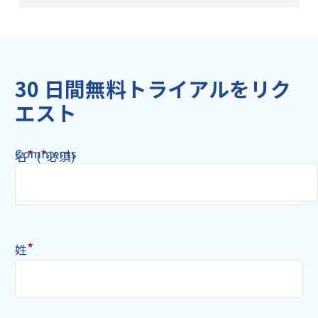
30 日間無料トライアルをリク
エスト
Comments
*
*
名
(
必須)
*
姓