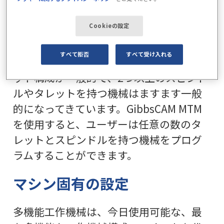
複数のタレットとスピンドル
Cookieの設定
今日の複合工作機械には、多種多様な主
軸と刃物台の組み合わせがあり、その種
すべて拒否
すべて受け入れる
類は後を絶ちません。2スピンドル2タレ
ット構成が一般的で、2つ以上のスピンド
ルやタレットを持つ機械はますます一般
的になってきています。GibbsCAM MTM
を使用すると、ユーザーは任意の数のタ
レットとスピンドルを持つ機械をプログ
ラムすることができます。
マシン固有の設定
多機能工作機械は、今日使用可能な、最