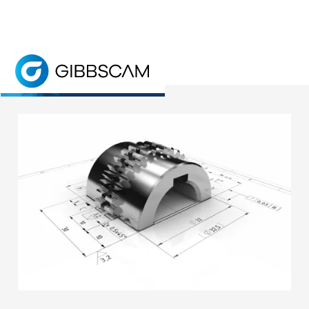
ホーム
> 製品情報
GO 複合加工
無料トライアル
GibbsCAM GO MTMは、フライス加工