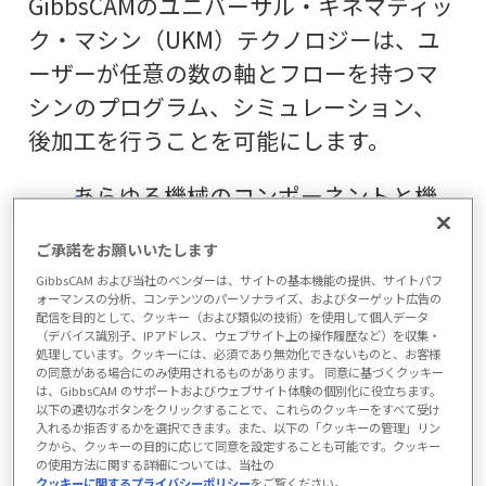
GibbsCAMのユニバーサル・キネマティッ
ク・マシン（UKM）テクノロジーは、ユ
ーザーが任意の数の軸とフローを持つマ
シンのプログラム、シミュレーション、
後加工を行うことを可能にします。
あらゆる機械のコンポーネントと機
能を正確にシミュレート
ご承諾をお願いいたします
機械の能力を最大限に引き出す、エ
GibbsCAM および当社のベンダーは、サイトの基本機能の提供、サイトパフ
ラーのない完全な後処理出力を生成
ォーマンスの分析、コンテンツのパーソナライズ、およびターゲット広告の
配信を目的として、クッキー（および類似の技術）を使用して個人データ
します。
（デバイス識別子、IPアドレス、ウェブサイト上の操作履歴など）を収集・
処理しています。クッキーには、必須であり無効化できないものと、お客様
将来のマシンソリューションをサポ
の同意がある場合にのみ使用されるものがあります。 同意に基づくクッキー
ートするスケーラブルなテクノロジ
は、GibbsCAM のサポートおよびウェブサイト体験の個別化に役立ちます。
以下の適切なボタンをクリックすることで、これらのクッキーをすべて受け
ー
入れるか拒否するかを選択できます。また、以下の「クッキーの管理」リン
クから、クッキーの目的に応じて同意を設定することも可能です。クッキー
の使用方法に関する詳細については、当社の
クッキーに関するプライバシーポリシー
をご覧ください。