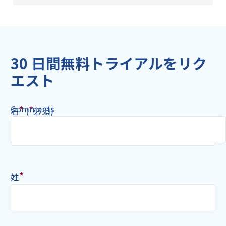
30 日間無料トライアルをリク
エスト
Comments
*
*
名
(
必須)
*
姓