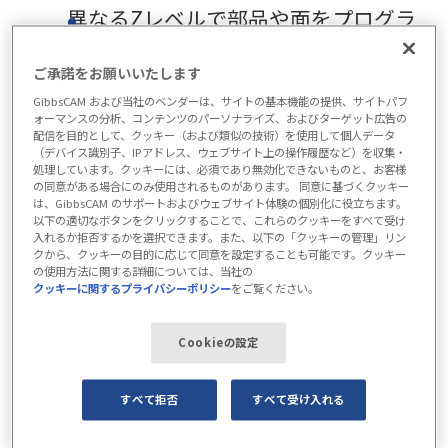
異なるZレベルで部品や面をプログラ
ムする機能
ご承諾をお願いいたします
すべての面にアレンジメントを複製
GibbsCAM および当社のベンダーは、サイトの基本機能の提供、サイトパフ
するか、各面に異なるアレンジメン
ォーマンスの分析、コンテンツのパーソナライズ、およびターゲット広告の
トを作成するかを選択できます。
配信を目的として、クッキー（および類似の技術）を使用して個人データ
（デバイス識別子、IPアドレス、ウェブサイト上の操作履歴など）を収集・
隣接するワークピースによってブロッ
処理しています。クッキーには、必須であり無効化できないものと、お客様
の同意がある場合にのみ使用されるものがあります。 同意に基づくクッキー
クされた部品のフィーチャーや加工
は、GibbsCAM のサポートおよびウェブサイト体験の個別化に役立ちます。
以下の適切なボタンをクリックすることで、これらのクッキーをすべて受け
オペレーションなど、各フェースの
入れるか拒否するかを選択できます。また、以下の「クッキーの管理」リン
クから、クッキーの目的に応じて同意を設定することも可能です。クッキー
例外に対するオペレーションを追加
の使用方法に関する詳細については、当社の
クッキーに関するプライバシーポリシー
をご覧ください。
またはクリアする機能。
部品から部品へのトラバースと、あ
Cookieの設定
る面から次の面へのインデックス
（回転）に対して、異なる安全距離
すべて拒否
すべて受け入れる
を設定する機能。