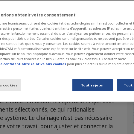
erions obtenir votre consentement
Download Brochure
nos fournisseurs utilisent des cookies (et des technologies similaires) pour collecter et 
actère personnel (telles que les identifiants d'appareil, les adresses IP et les interactio
assurer le fonctionnement essentiel du site, d'analyser ses performances, de personnali
er des publicités ciblées. Certains cookies sont indispensables et ne peuvent pas être dé
 ne sont utilisés que si vous y consentez. Les cookies soumis à votre consentement nou
bbsCAM et à personnaliser votre expérience sur le site web. Vous pouvez accepter ou re
cliquant sur le bouton approprié ci-dessous. Vous pouvez également donner votre con
e libre
nction de leurs finalités via le lien « Gérer les cookies » ci-dessous. Consultez notre
e confidentialité relative aux cookies
pour plus de détails sur la manière dont nou
e importée ou que vous ayez besoin de
ités de GibbsCAM Go Milling offrent un
es cookies
Tout rejeter
Tout
des géométries filaires de forme libre pour
ique GibbsCAM déduit les opérations que vous
ents sélectionnés, ce qui rationalise
le système. Le chaînage n’est pas nécessaire
e votre travail pour ajuster et connecter la