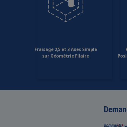
GO Milling
Fraisage 2,5 et 3 Axes Simple
sur Géométrie Filaire
Posi
Demand
Comments
*
*
Prénom
(
r