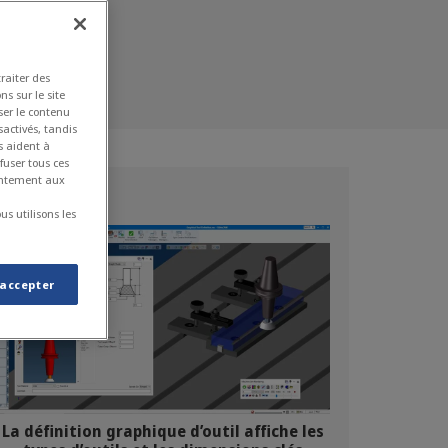
traiter des
ns sur le site
ser le contenu
sactivés, tandis
s aident à
fuser tous ces
sentement aux
s utilisons les
 accepter
La définition graphique d’outil affiche les