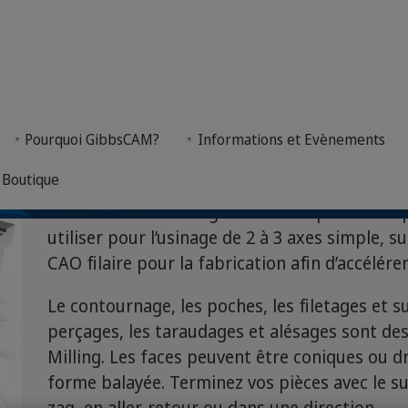
Pourquoi GibbsCAM?
Informations et Evènements
Boutique
GibbsCAM GO Milling offre des capacités de 
utiliser pour l’usinage de 2 à 3 axes simple, 
CAO filaire pour la fabrication afin d’accélé
Le contournage, les poches, les filetages et su
perçages, les taraudages et alésages sont 
Milling. Les faces peuvent être coniques ou d
forme balayée. Terminez vos pièces avec le su
zag, en aller-retour ou dans une direction.