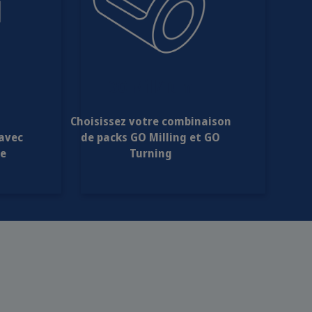
GO Mill/Turn
Choisissez votre combinaison
 avec
de packs GO Milling et GO
ée
Turning