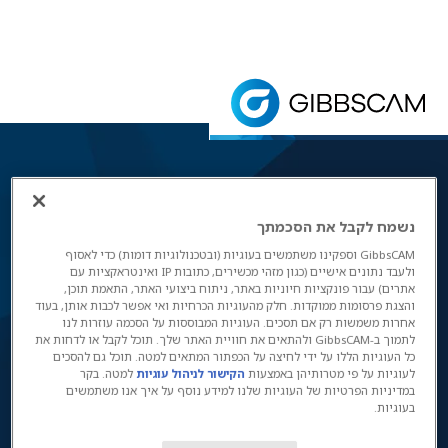
דף הבית
> הורדה-PDF
דף הורדת חוברת PDF של GibbsCAM.
GibbsCAM
נשמח לקבל את הסכמתך
CNC PROGRAMMING SOFTWARE
GibbsCAM וספקינו משתמשים בעוגיות (ובטכנולוגיות דומות) כדי לאסוף
ולעבד נתונים אישיים (כגון מזהי מכשירים, כתובות IP ואינטראקציות עם
אתרים) עבור פונקציות חיוניות באתר, ניתוח ביצועי האתר, התאמת תוכן,
והצגת פרסומות ממוקדות. חלק מהעוגיות הכרחיות ואי אפשר לכבות אותן, בעוד
אחרות משמשות רק אם תסכים. העוגיות המבוססות על הסכמה עוזרות לנו
לתמוך ב-GibbsCAM ולהתאים את חוויית האתר שלך. תוכל לקבל או לדחות את
כל העוגיות הללו על ידי לחיצה על הכפתור המתאים למטה. תוכל גם להסכים
כרסום
לעוגיות על פי מטרותיהן באמצעות
הקישור לניהול עוגיות
למטה. בקר
במדיניות הפרטיות של העוגיות שלנו למידע נוסף על איך אנו משתמשים
בעוגיות.