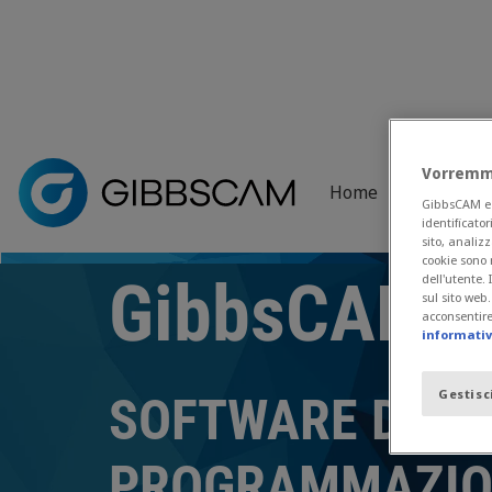
Home
> Scarica il pdf
Vorremmo
Home
Prodotti
GibbsCAM e i 
Pagina di download delle brochures GibbsCAM in f
identificator
sito, analizz
cookie sono 
GibbsCAM
dell'utente.
sul sito web
acconsentire 
informativa
Gestisc
SOFTWARE DI
PROGRAMMAZIO