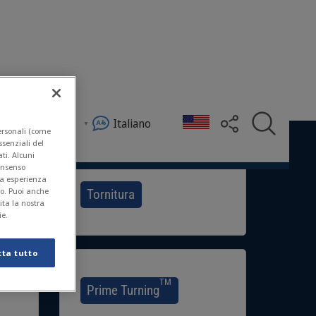
Negozio
Italiano
personali (come
essenziali del
ti. Alcuni
consenso
ua esperienza
to. Puoi anche
Tornitura
sita la nostra
ie.
tta tutto
TM
Prime Turning