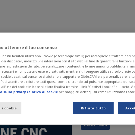
 ottenere il tuo consenso
Perché GibbsCAM?
Notizie ed Eventi
Contattaci
nostri fornitori utilizzano i cookie (e tecnologie simili) per raccogliere e trattare dati 
ormato PDF.
i dei dispositivi, indirizzi IP e interazioni con il sito web) al fine di garantire le funzioni 
are le prestazioni del sito, personalizzare i contenuti e fornire annunci pubblicitari mira
necessari e non possono essere disattivati, mentre altri vengono utilizzati solo previo 
 I cookie basati sul consenso ci aiutano a supportare GibbsCAM e a personalizzare la t
. Puoi accettare o rifiutare tutti questi cookie cliccando sul pulsante appropriato qui sot
Fresatura
all'uso dei cookie in base alle loro finalità tramite il link "Gestisci i cookie" qui sotto. Vi
 sulla privacy relativa ai cookie
per maggiori dettagli su come utilizziamo i cook
i i cookie
Rifiuta tutto
Acce
Multi-Task
NE CNC