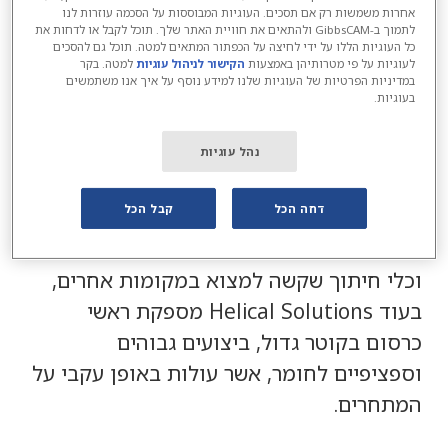
אחרות משמשות רק אם תסכים. העוגיות המבוססות על הסכמה עוזרות לנו
לתמוך ב-GibbsCAM ולהתאים את חוויית האתר שלך. תוכל לקבל או לדחות את
Harvey Performance & Helical
כל העוגיות הללו על ידי לחיצה על הכפתור המתאים למטה. תוכל גם להסכים
לעוגיות על פי מטרותיהן באמצעות
הקישור לניהול עוגיות
למטה. בקר
במדיניות הפרטיות של העוגיות שלנו למידע נוסף על איך אנו משתמשים
Harvey Performance Company מחויבת
בעוגיות.
לספק מוצרים, שירותים ופתרונות ברמה
עולמית המגדילים את הפרודוקטיביות עבור
נהל עוגיות
לקוחות בתעשיות הייצור ועיבוד מתכות. חברת
דחה הכל
קבל הכל
Harvey Tool ידועים כספקים שקיים אצלם
מבחר עצום של ראשי כרסום, גם ראשי כרסום
וכלי חיתוך שקשה למצוא במקומות אחרים,
בעוד Helical Solutions מספקת ראשי
כרסום בקוטר גדול, ביצועים גבוהים
וספציפיים לחומר, אשר עולות באופן עקבי על
המתחרים.