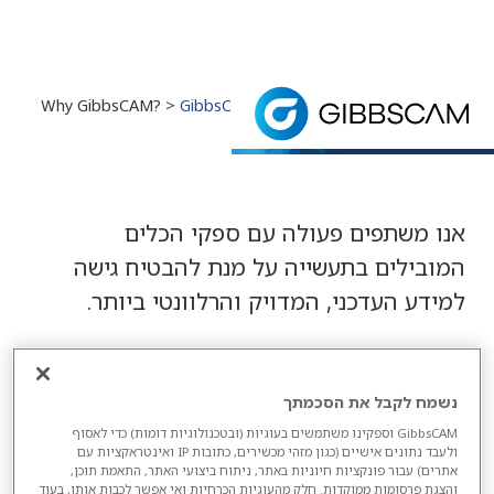
GibbsCAM Partners
> Tooling
> Why GibbsCAM? >
Home
Partners
שותפים לכלי העיבוד
אנו משתפים פעולה עם ספקי כלי החיתוך המובילים ב
אנו משתפים פעולה עם ספקי הכלים
המובילים בתעשייה על מנת להבטיח גישה
למידע העדכני, המדויק והרלוונטי ביותר.
Garr Tool
נשמח לקבל את הסכמתך
החברה מייצרת כלי חיתוך מקרביד (Carbide)
GibbsCAM וספקינו משתמשים בעוגיות (ובטכנולוגיות דומות) כדי לאסוף
מוצק בעל ביצועים גבוהים. לחברה מורשת של
ולעבד נתונים אישיים (כגון מזהי מכשירים, כתובות IP ואינטראקציות עם
אתרים) עבור פונקציות חיוניות באתר, ניתוח ביצועי האתר, התאמת תוכן,
איכות גבוהה הנתמכת בשירות אישי.
והצגת פרסומות ממוקדות. חלק מהעוגיות הכרחיות ואי אפשר לכבות אותן, בעוד