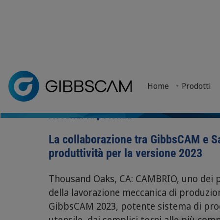
Home
> Notizie ed Eventi >
Notizie
> Accendi la potenza!
Home
Prodotti
La nuova versione di GibbsCAM 2023, in collaborazi
Accendi la potenza
La collaborazione tra GibbsCAM e S
produttività per la versione 2023
Thousand Oaks, CA: CAMBRIO, uno dei pr
della lavorazione meccanica di produzion
GibbsCAM 2023, potente sistema di pro
utensile, dai semplici torni alle più com