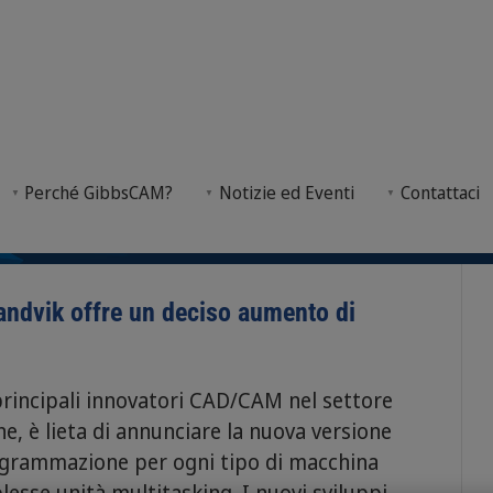
Perché GibbsCAM?
Notizie ed Eventi
Contattaci
one con Sandvik Coromant, presenta miglioramenti si
andvik offre un deciso aumento di
incipali innovatori CAD/CAM nel settore
e, è lieta di annunciare la nuova versione
grammazione per ogni tipo di macchina
plesse unità multitasking. I nuovi sviluppi