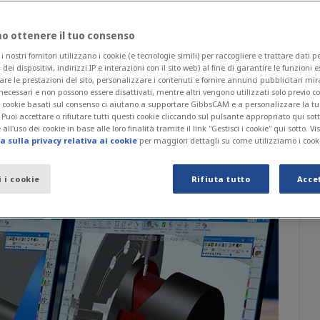
à generali, introducendo al contempo nuove
 ottenere il tuo consenso
ik Coromant. GibbsCAM continua a guarantire
nostri fornitori utilizzano i cookie (e tecnologie simili) per raccogliere e trattare dati 
do le promesse di sempre: estremamente
i dei dispositivi, indirizzi IP e interazioni con il sito web) al fine di garantire le funzioni 
are le prestazioni del sito, personalizzare i contenuti e fornire annunci pubblicitari mira
necessari e non possono essere disattivati, mentre altri vengono utilizzati solo previo 
 I cookie basati sul consenso ci aiutano a supportare GibbsCAM e a personalizzare la t
. Puoi accettare o rifiutare tutti questi cookie cliccando sul pulsante appropriato qui sot
all'uso dei cookie in base alle loro finalità tramite il link "Gestisci i cookie" qui sotto. Vi
 sulla privacy relativa ai cookie
per maggiori dettagli su come utilizziamo i cook
i i cookie
Rifiuta tutto
Acce