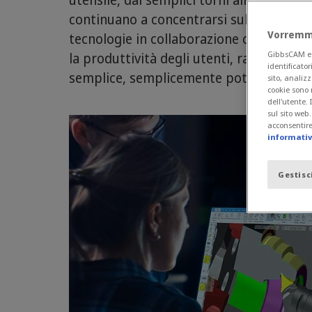
continuano a concentrarsi sulle capacit
Vorremmo
tecnologie in collaborazione con Sandv
GibbsCAM e i 
la produttività degli utenti, rafforzan
identificator
semplice, semplicemente potente.
sito, analizz
cookie sono 
dell'utente.
sul sito web
acconsentire 
informativa
Gestisc