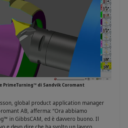
ie PrimeTurning™ di Sandvik Coromant
sson, global product application manager
 Coromant AB, afferma: “Ora abbiamo
ng™ in GibbsCAM, ed è davvero buono. Il
o e devo dire che ha svolto un lavoro