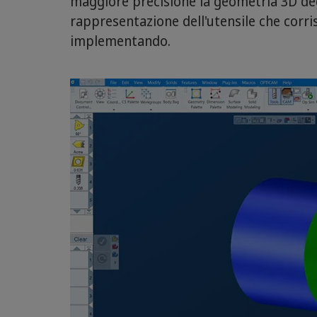
maggiore precisione la geometria 3D degl
rappresentazione dell'utensile che corri
implementando.