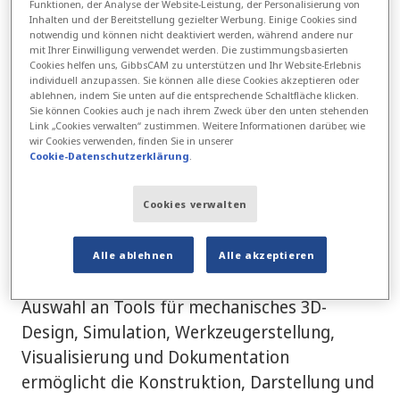
Funktionen, der Analyse der Website-Leistung, der Personalisierung von
Ansys bietet Software für das direkte
Inhalten und der Bereitstellung gezielter Werbung. Einige Cookies sind
notwendig und können nicht deaktiviert werden, während andere nur
Modellieren in Konstruktion und Fertigung.
mit Ihrer Einwilligung verwendet werden. Die zustimmungsbasierten
Cookies helfen uns, GibbsCAM zu unterstützen und Ihr Website-Erlebnis
Die heraisragende Software von Ansys ist
individuell anzupassen. Sie können alle diese Cookies akzeptieren oder
intuitiv und vollständig CAD-neutral.
ablehnen, indem Sie unten auf die entsprechende Schaltfläche klicken.
Sie können Cookies auch je nach ihrem Zweck über den unten stehenden
Link „Cookies verwalten“ zustimmen. Weitere Informationen darüber, wie
Autodesk Inc.
- Autodesk Inventor Family,
wir Cookies verwenden, finden Sie in unserer
Cookie-Datenschutzerklärung
.
AutoCAD Mechanica
Die Software Autodesk Inventor bietet
Cookies verwalten
Ingenieuren Funktionen, die über 3D
hinausgehen und bis zum digitalen
Alle ablehnen
Alle akzeptieren
Prototyping reichen. Eine umfangreiche
Auswahl an Tools für mechanisches 3D-
Design, Simulation, Werkzeugerstellung,
Visualisierung und Dokumentation
ermöglicht die Konstruktion, Darstellung und