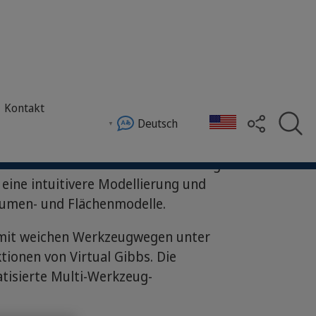
Kontakt
Deutsch
ellung und ermöglicht eine intuitivere Modellierun
irtual Gibbs bietet eine vollständigere
 eine intuitivere Modellierung und
lumen- und Flächenmodelle.
e mit weichen Werkzeugwegen unter
onen von Virtual Gibbs. Die
tisierte Multi-Werkzeug-