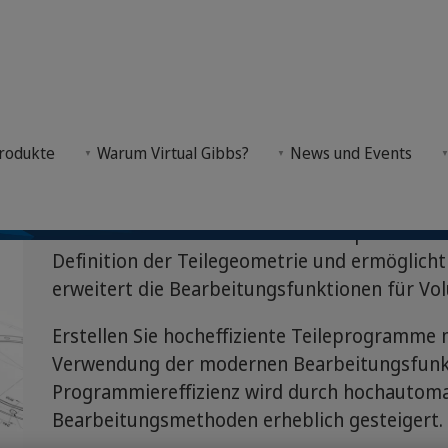
ning
rodukte
Warum Virtual Gibbs?
News und Events
asierten Optionen bietet eine vollständigere Darst
Die Palette an volumenbasierten Optionen in V
Definition der Teilegeometrie und ermöglicht
erweitert die Bearbeitungsfunktionen für Vo
Erstellen Sie hocheffiziente Teileprogramm
Verwendung der modernen Bearbeitungsfunkti
Programmiereffizienz wird durch hochautoma
Bearbeitungsmethoden erheblich gesteigert.