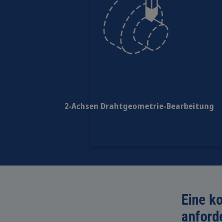
GO Turning
2-Achsen Drahtgeometrie-Bearbeitung
Eine k
anford