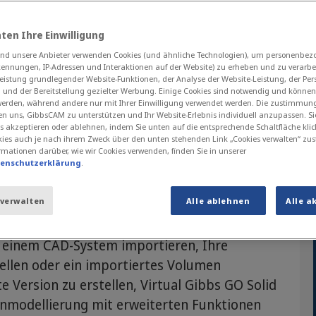
ten Ihre Einwilligung
d unsere Anbieter verwenden Cookies (und ähnliche Technologien), um personenbe
kennungen, IP-Adressen und Interaktionen auf der Website) zu erheben und zu verarbei
g auf ein höheres Funktionslevel. Das GO S
eistung grundlegender Website-Funktionen, der Analyse der Website-Leistung, der Per
n und der Bereitstellung gezielter Werbung. Einige Cookies sind notwendig und können
 zu den
GO Turning
Funktionen.
 werden, während andere nur mit Ihrer Einwilligung verwendet werden. Die zustimmun
en uns, GibbsCAM zu unterstützen und Ihr Website-Erlebnis individuell anzupassen. Si
s akzeptieren oder ablehnen, indem Sie unten auf die entsprechende Schaltfläche klic
ies auch je nach ihrem Zweck über den unten stehenden Link „Cookies verwalten“ zu
rmationen darüber, wie wir Cookies verwenden, finden Sie in unserer
tenschutzerklärung
.
llierung
 verwalten
Alle ablehnen
Alle a
s einem CAD-System importieren, Ihre
ellen oder ein importiertes Volumen
 Version zu erstellen, Virtual Gibbs GO Solid
nmodellierung mit erweiterten Funktionen