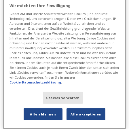
Integration mit Supply-Chain-Management-
Wir möchten Ihre Einwilligung
Systemen gewährleistet es die effiziente
GibbsCAM und unsere Anbieter verwenden Cookies (und ähnliche
Nutzung von Rohstoffen und fördert
Technologien), um personenbezogene Daten (wie Gerätekennungen, IP-
Adressen und Interaktionen auf der Website) zu erheben und zu
Recycling und Wiederverwendung.
verarbeiten. Dies dient der Gewährleistung grundlegender Website-
Funktionen, der Analyse der Website-Leistung, der Personalisierung von
Die Software kann auch detaillierte Berichte
Inhalten und der Bereitstellung gezielter Werbung. Einige Cookies sind
notwendig und können nicht deaktiviert werden, während andere nur
über die Umweltauswirkungen liefern und
mit Ihrer Einwilligung verwendet werden. Die zustimmungsbasierten
Cookies helfen uns, GibbsCAM zu unterstützen und Ihr Website-Erlebnis
Unternehmen dabei helfen, ihre Fortschritte
individuell anzupassen. Sie können alle diese Cookies akzeptieren oder
bei der Erreichung von Nachhaltigkeitszielen
ablehnen, indem Sie unten auf die entsprechende Schaltfläche klicken.
Sie können Cookies auch je nach ihrem Zweck über den unten stehenden
zu verfolgen. Darüber hinaus unterstützt sie
Link „Cookies verwalten“ zustimmen. Weitere Informationen darüber, wie
wir Cookies verwenden, finden Sie in unserer
die Einführung umweltfreundlicher
Cookie-Datenschutzerklärung
.
Fertigungsverfahren wie Lean Manufacturing
und Just-in-Time-Produktion und verringert
Cookies verwalten
so den gesamten ökologischen Fußabdruck.
Alle ablehnen
Alle akzeptieren
Hier sind einige konkrete Beispiele dafür, wie
GibbsCAM die Bemühungen um