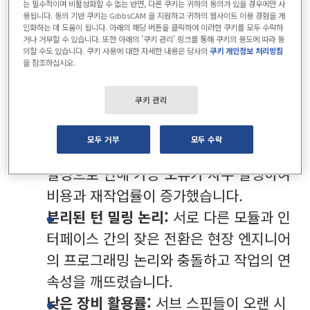
는 필수적이며 비활성화할 수 없는 반면, 다른 쿠키는 귀하의 동의가 있을 경우에만 사
용됩니다. 동의 기반 쿠키는 GibbsCAM 을 지원하고 귀하의 웹사이트 이용 경험을 개
인화하는 데 도움이 됩니다. 아래의 해당 버튼을 클릭하여 이러한 쿠키를 모두 수락하
Luxottica에 새로 설치된 Mazak 5축 MTM 기계
거나 거부할 수 있습니다. 또한 아래의 '쿠키 관리' 링크를 통해 쿠키의 용도에 따라 동
의할 수도 있습니다. 쿠키 사용에 대한 자세한 내용은 당사의
쿠키 개인정보 처리방침
을 참조하십시오.
복잡한 프로그램 복잡성:
중첩된 대화 상
쿠키 관리
자가 과도하게 많아 파라미터 설정이 복잡
하고 학습 곡선이 길며 디버깅에 많은 시
모두 거부
모두 수락
간이 소요되었습니다. 누락되거나 잘못된
설정으로 인해 가공 오류가 자주 발생하여
비용과 재작업률이 증가했습니다.
분리된 턴 밀링 논리:
서로 다른 모듈과 인
터페이스 간의 잦은 전환은 현장 엔지니어
의 프로그래밍 논리와 충돌하고 작업의 연
속성을 깨뜨렸습니다.
낮은 장비 활용률:
서브 스핀들이 오랜 시