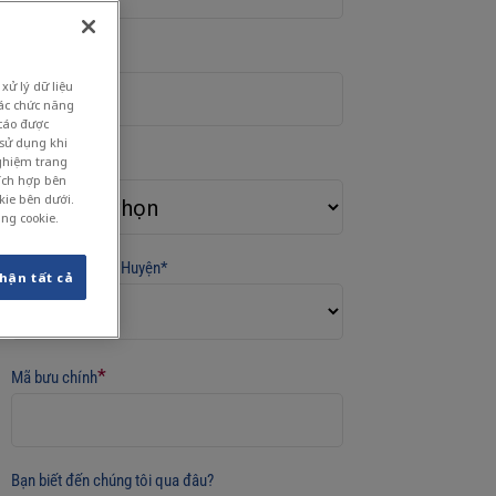
*
Công ty
xử lý dữ liệu
các chức năng
 cáo được
 sử dụng khi
*
nghiệm trang
Quốc gia
hích hợp bên
kie bên dưới.
ụng cookie.
Tỉnh/Thành phố/Huyện*
hận tất cả
*
Mã bưu chính
Bạn biết đến chúng tôi qua đâu?