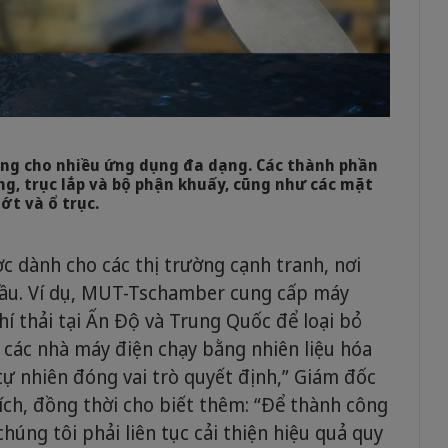
g cho nhiều ứng dụng đa dạng. Các thành phần
, trục lắp và bộ phận khuấy, cũng như các mặt
hớt và ổ trục.
 dành cho các thị trường cạnh tranh, nơi
g đầu. Ví dụ, MUT-Tschamber cung cấp máy
í thải tại Ấn Độ và Trung Quốc để loại bỏ
a các nhà máy điện chạy bằng nhiên liệu hóa
 tự nhiên đóng vai trò quyết định,” Giám đốc
ch, đồng thời cho biết thêm: “Để thành công
chúng tôi phải liên tục cải thiện hiệu quả quy