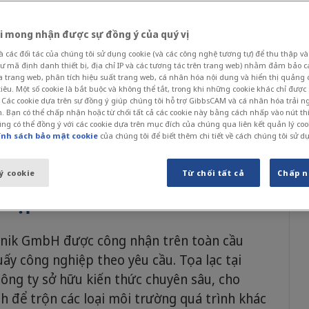
 Kỹ thuật Trợ lý, MUT-Tschamber
i mong nhận được sự đồng ý của quý vị
các đối tác của chúng tôi sử dụng cookie (và các công nghệ tương tự) để thu thập và 
ư mã định danh thiết bị, địa chỉ IP và các tương tác trên trang web) nhằm đảm bảo 
ủa trang web, phân tích hiệu suất trang web, cá nhân hóa nội dung và hiển thị quảng
ơ khí có trụ sở tại Wehr, Đức, đã áp dụng
êu. Một số cookie là bắt buộc và không thể tắt, trong khi những cookie khác chỉ được
 Các cookie dựa trên sự đồng ý giúp chúng tôi hỗ trợ GibbsCAM và cá nhân hóa trải 
a Sandvik Coromant kết hợp với giải pháp
. Bạn có thể chấp nhận hoặc từ chối tất cả các cookie này bằng cách nhấp vào nút t
ng có thể đồng ý với các cookie dựa trên mục đích của chúng qua liên kết quản lý coo
ình đánh giá so sánh kỹ lưỡng, rõ ràng là
ính sách bảo mật cookie
của chúng tôi để biết thêm chi tiết về cách chúng tôi sử d
đáng kể về năng suất, và chỉ trong vòng
 CAM mới.
ý cookie
Từ chối tất cả
Chấp n
hiệp
nik GmbH được công nhận trên toàn cầu
y công nghiệp theo yêu cầu. Tọa lạc tại
công ty sở hữu kiến thức chuyên sâu, cho
h để trộn các loại môi trường quá trình khác