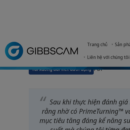
MUT-Tschamber n
Trang chủ
> Tại sao lại là GibbsCAM? >
Câu chuyện của khách hàng
> 
Trang chủ
Sản p
PrimeTurning™ 
MUT-Tschamber, một công ty chuyên về kỹ thuật cơ
Liên hệ với chúng tôi
PDF
Tải xuống bài viết dưới dạng
Sau khi thực hiện đánh giá 
rằng nhờ có PrimeTurning™ và
mục tiêu tăng đáng kể năng su
suất mà chúng tôi từng đạt