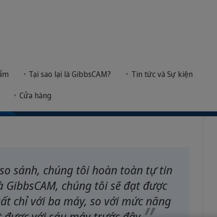
âng cao hiệu quả sản
MUT-Tschamber nâng cao hiệu quả sản xuất nhờ PrimeTurning™ và Gibbs
hẩm
Tại sao lại là GibbsCAM?
Tin tức và Sự kiện
và GibbsCAM
 khí tại Đức, đã áp dụng công nghệ PrimeTurning™ 
Cửa hàng
so sánh, chúng tôi hoàn toàn tự tin
 GibbsCAM, chúng tôi sẽ đạt được
ất chỉ với ba máy, so với mức năng
 được với sáu máy trước đây.