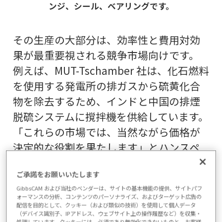
ンジ、シール、ベアリングです。
その生産の大部分は、効率性と費用対効
果が最重要視される競争市場向けです。
例えば、MUT-Tschamber 社は、化石燃料
を使用する発電所の排ガスから硫黄化合
物を除去するため、インドと中国の排煙
脱硫システムに撹拌機を供給しています。
「これらの市場では、当然ながら価格が
決定的な役割を果たします」とハンスペ
ーター・ツシャンベル社長は説明し、
ご承諾をお願いいたします
「これらの市場で成功し競争力を高める
GibbsCAM および当社のベンダーは、サイトの基本機能の提供、サイトパフ
ためには、プロセス効率を継続的に改善
ォーマンスの分析、コンテンツのパーソナライズ、およびターゲット広告の
配信を目的として、クッキー（および類似の技術）を使用して個人データ
する必要があります。したがって、
（デバイス識別子、IPアドレス、ウェブサイト上の操作履歴など）を収集・
処理しています。クッキーには、必須であり無効化できないものと、お客様