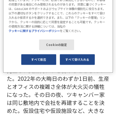
PrimeTurning™とGibbsCAMによって、こ
の同意がある場合にのみ使用されるものがあります。 同意に基づくクッキー
の大きな競争上の優位性を獲得できたこ
は、GibbsCAM のサポートおよびウェブサイト体験の個別化に役立ちます。
以下の適切なボタンをクリックすることで、これらのクッキーをすべて受け
とを非常に喜ばしく思っています" と付け
入れるか拒否するかを選択できます。また、以下の「クッキーの管理」リン
クから、クッキーの目的に応じて同意を設定することも可能です。クッキー
加えた。
の使用方法に関する詳細については、当社の
クッキーに関するプライバシーポリシー
をご覧ください。
灰の中から立ち上がる
Cookieの設定
同社のサクセス・ストーリーは1979年に
すべて拒否
すべて受け入れる
始まったが、2022年12月30日に大火災が
発生し、突然終わりを告げるところだっ
た。2022年の大晦日のわずか1日前、生産
とオフィスの複雑さ全体が大火災の犠牲
になった。その日の夜、ツキャンバー家
は同じ敷地内で会社を再建することを決
めた。仮設住宅や仮設施設など、大きな