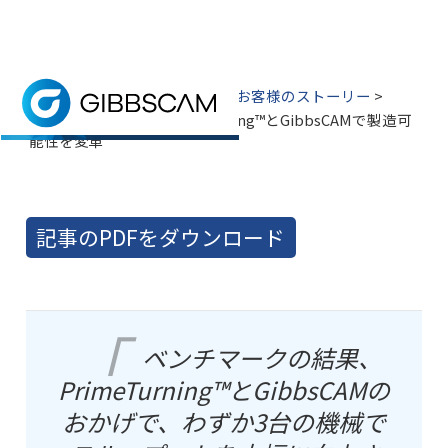
ホーム
> GibbsCAMの新機能 >
お客様のストーリー
>
MUT-Tschamber、PrimeTurning™とGibbsCAMで製造可
能性を変革
MUT-Tschamber、PrimeTurning™と
GibbsCAMで製造可能性を変革
ドイツの機械的エンジン会社であるMUT-Tscham
記事のPDFをダウンロード
ベンチマークの結果、
PrimeTurning™とGibbsCAMの
おかげで、わずか3台の機械で