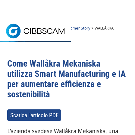
Home
> Perché GibbsCAM? >
Customer Story
> WALLÅKRA
MEKANISKA
WALLÅKRA MEKANISKA
Wallåkra Mekaniska sfrutta strumenti di smart manuf
Come Wallåkra Mekaniska
utilizza Smart Manufacturing e IA
per aumentare efficienza e
sostenibilità
Scarica l'articolo PDF
L’azienda svedese Wallåkra Mekaniska, una