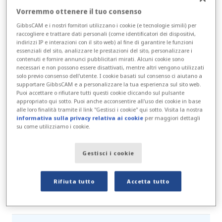
"Anche i nuovi dipendenti possono
Vorremmo ottenere il tuo consenso
apprendere rapidamente le basi di
GibbsCAM e i nostri fornitori utilizzano i cookie (e tecnologie simili) per
raccogliere e trattare dati personali (come identificatori dei dispositivi,
GibbsCAM,” afferma Peter Strömberg,
indirizzi IP e interazioni con il sito web) al fine di garantire le funzioni
titolare di Wallåkra Mekaniska. “GibbsCAM è
essenziali del sito, analizzare le prestazioni del sito, personalizzare i
contenuti e fornire annunci pubblicitari mirati. Alcuni cookie sono
facile da usare e i nostri operatori trovano i
necessari e non possono essere disattivati, mentre altri vengono utilizzati
solo previo consenso dell'utente. I cookie basati sul consenso ci aiutano a
programmi semplici da leggere e da capire".
supportare GibbsCAM e a personalizzare la tua esperienza sul sito web.
Puoi accettare o rifiutare tutti questi cookie cliccando sul pulsante
appropriato qui sotto. Puoi anche acconsentire all'uso dei cookie in base
Per risparmiare tempo nelle attività di
alle loro finalità tramite il link "Gestisci i cookie" qui sotto. Visita la nostra
routine, Wallåkra ha anche testato Up2Parts,
informativa sulla privacy relativa ai cookie
per maggiori dettagli
su come utilizziamo i cookie.
uno strumento basato su AI che aiuta a
generare versioni preliminari di programmi.
Gestisci i cookie
Questo consente ai programmatori esperti di
concentrarsi su operazioni più complesse e
Rifiuta tutto
Accetta tutto
sulla rifinitura.